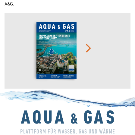
A&G.
PLATTFORM FÜR WASSER, GAS UND WÄRME