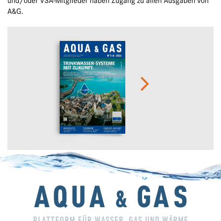
und/oder VSA-Mitglieder haben Zugang zu allen Ausgaben von
A&G.
PLATTFORM FÜR WASSER, GAS UND WÄRME