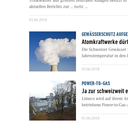
Trinkwasser aus grossen zentralen Anlagen besitzt in 
aktuellen Berichts zur ...
mehr ....
05.06.2018
GEWÄSSERSCHUTZ AUFGE
Atomkraftwerke dürf
Die Schweizer Gewässer w
Jahrestemperatur in den l
05.06.2018
POWER-TO-GAS
Ja zur schweizweit 
Limeco wird auf ihrem Are
betriebene Power-to-Gas-
01.06.2018