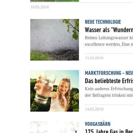
16.05.2018
NEUE TECHNOLOGIE
Wasser als "Wunderm
Reines Leitungswasser kö
excellence werden. Eine 
15.05.2018
MARKTFORSCHUNG - NEU
Das beliebteste Erf
Kein anderes Erfrischung
der Befragten trinken mi
14.05.2018
VOUGASBÄRN
175 Jahre Gas in Be