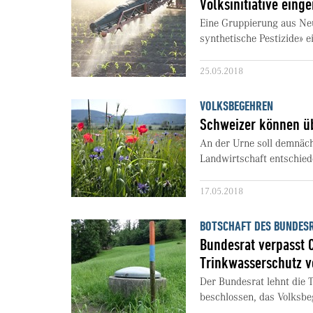
Volksinitiative einge
Eine Gruppierung aus Neu
synthetische Pestizide» e
25.05.2018
VOLKSBEGEHREN
Schweizer können ü
An der Urne soll demnäch
Landwirtschaft entschied
17.05.2018
BOTSCHAFT DES BUNDESR
Bundesrat verpasst 
Trinkwasserschutz v
Der Bundesrat lehnt die T
beschlossen, das Volksbe