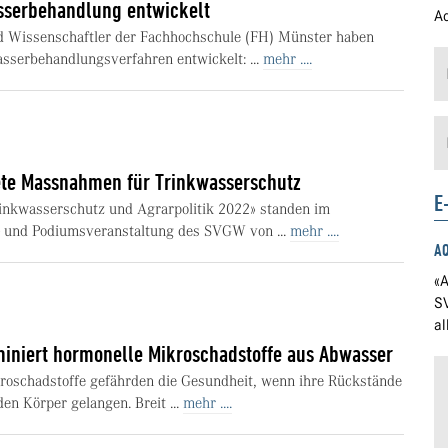
sserbehandlung entwickelt
Ad
d Wissenschaftler der Fachhochschule (FH) Münster haben
asserbehandlungsverfahren entwickelt: ...
mehr ....
ete Massnahmen für Trinkwasserschutz
E
nkwasserschutz und Agrarpolitik 2022» standen im
- und Podiumsveranstaltung des SVGW von ...
mehr ....
A
«A
S
a
miniert hormonelle Mikroschadstoffe aus Abwasser
oschadstoffe gefährden die Gesundheit, wenn ihre Rückstände
en Körper gelangen. Breit ...
mehr ....