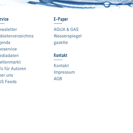
rvice
E-Paper
ewsletter
AQUA & GAS
bieterverzeichnis
Wasserspiegel
genda
gazette
boservice
Kontakt
ediadaten
ellenmarkt
Kontakt
fo für Autoren
Impressum
ber uns
AGB
SS Feeds