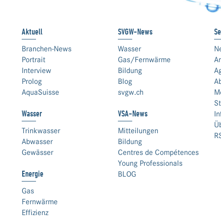
Aktuell
SVGW-News
Se
Branchen-News
Wasser
N
Portrait
Gas/Fernwärme
An
Interview
Bildung
A
Prolog
Blog
A
AquaSuisse
svgw.ch
M
St
Wasser
VSA-News
In
Ü
Trinkwasser
Mitteilungen
R
Abwasser
Bildung
Gewässer
Centres de Compétences
Young Professionals
Energie
BLOG
Gas
Fernwärme
Effizienz