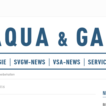
GIE
SVGW-NEWS
VSA-NEWS
SERVI
beibehalten
016
N
Bl