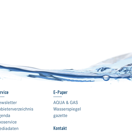
rvice
E-Paper
ewsletter
AQUA & GAS
bieterverzeichnis
Wasserspiegel
genda
gazette
boservice
Kontakt
ediadaten