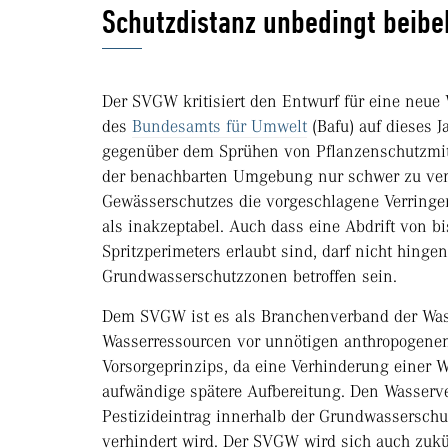
Schutzdistanz unbedingt beibe
Der SVGW kritisiert den Entwurf für eine neue 
des
Bundesamts für Umwelt
(Bafu) auf dieses J
gegenüber dem Sprühen von Pflanzenschutzmitt
der benachbarten Umgebung nur schwer zu verme
Gewässerschutzes die vorgeschlagene Verringe
als inakzeptabel. Auch dass eine Abdrift von b
Spritzperimeters erlaubt sind, darf nicht hin
Grundwasserschutzzonen betroffen sein.
Dem SVGW ist es als Branchenverband der Wass
Wasserressourcen vor unnötigen anthropogenen
Vorsorgeprinzips, da eine Verhinderung einer 
aufwändige spätere Aufbereitung. Den Wasserver
Pestizideintrag innerhalb der Grundwasserschu
verhindert wird. Der SVGW wird sich auch zuk