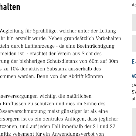
halten
Ad
Wegleitung für Sprühflüge, welcher unter der Leitung
ahr hin erstellt wurde. Neben grundsätzlich Vorbehalten
eln durch Luftfahrzeuge - da eine Beeinträchtigung
iden ist - erachtet der Verein aus Sicht des
E
rung der bishherigen Schutzdistanz von 60m auf 30m
is zu 10% der aktiven Substanz ausserhalb des
A
genommen werden. Denn von der Abdrift könnten
«A
S
erversorgungen wichtig, die natürlichen
a
 Einflüssen zu schützen und dies im Sinne des
Wasserverschmutzung meist günstiger ist als eine
sorgern ist es ein zentrales Anliegen, dass jeglicher
tzzonen, und auf jeden Fall innerhalb der S1 und S2
ünftig vehement für ein Anwendungsverbot von