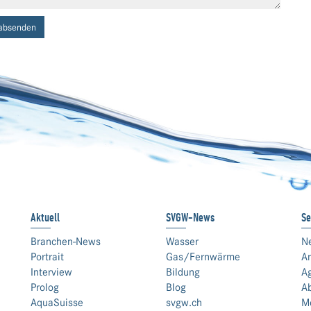
absenden
Aktuell
SVGW-News
Se
Branchen-News
Wasser
N
Portrait
Gas/Fernwärme
An
Interview
Bildung
A
Prolog
Blog
A
AquaSuisse
svgw.ch
M