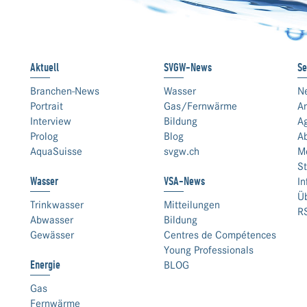
Aktuell
SVGW-News
Se
Branchen-News
Wasser
N
Portrait
Gas/Fernwärme
An
Interview
Bildung
A
Prolog
Blog
A
AquaSuisse
svgw.ch
M
St
Wasser
VSA-News
In
Ü
Trinkwasser
Mitteilungen
R
Abwasser
Bildung
Gewässer
Centres de Compétences
Young Professionals
Energie
BLOG
Gas
Fernwärme