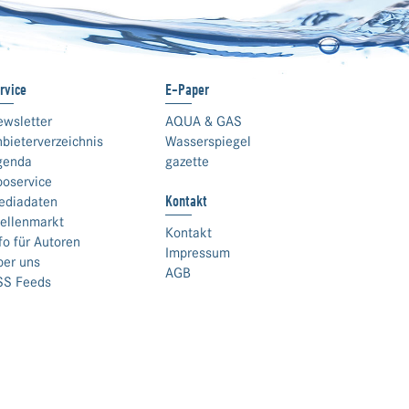
rvice
E-Paper
ewsletter
AQUA & GAS
bieterverzeichnis
Wasserspiegel
genda
gazette
boservice
Kontakt
ediadaten
ellenmarkt
Kontakt
fo für Autoren
Impressum
ber uns
AGB
SS Feeds