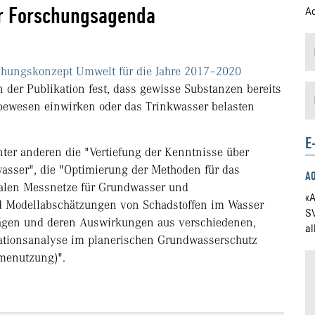
er Forschungsagenda
Ad
chungskonzept Umwelt für die Jahre 2017–2020
n der Publikation fest, dass gewisse Substanzen bereits
ebewesen einwirken oder das Trinkwasser belasten
E
ter anderen die "Vertiefung der Kenntnisse über
asser", die "Optimierung der Methoden für das
A
nalen Messnetze für Grundwasser und
«A
d Modellabschätzungen von Schadstoffen im Wasser
S
trägen und deren Auswirkungen aus verschiedenen,
a
uationsanalyse im planerischen Grundwasserschutz
rmenutzung)".