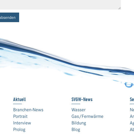
absenden
Aktuell
SVGW-News
Se
Branchen-News
Wasser
N
Portrait
Gas/Fernwärme
An
Interview
Bildung
A
Prolog
Blog
A