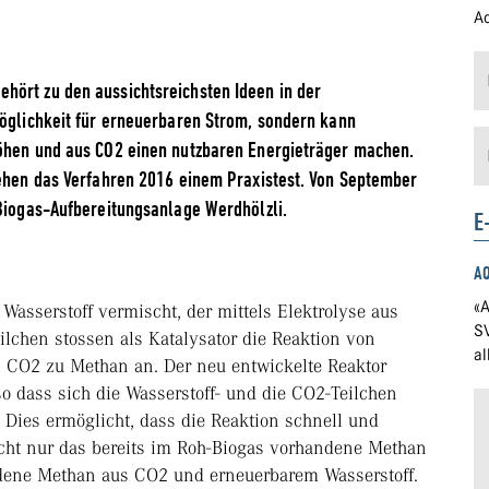
Ad
hört zu den aussichtsreichsten Ideen in der
möglichkeit für erneuerbaren Strom, sondern kann
höhen und aus CO2 einen nutzbaren Energieträger machen.
iehen das Verfahren 2016 einem Praxistest. Von September
 Biogas-Aufbereitungsanlage Werdhölzli.
E
A
«A
Wasserstoff vermischt, der mittels Elektrolyse aus
S
ilchen stossen als Katalysator die Reaktion von
a
n CO2 zu Methan an. Der neu entwickelte Reaktor
so dass sich die Wasserstoff- und die CO2-Teilchen
Dies ermöglicht, dass die Reaktion schnell und
cht nur das bereits im Roh-Biogas vorhandene Methan
dene Methan aus CO2 und erneuerbarem Wasserstoff.