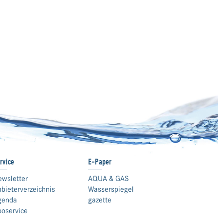
rvice
E-Paper
ewsletter
AQUA & GAS
bieterverzeichnis
Wasserspiegel
genda
gazette
boservice