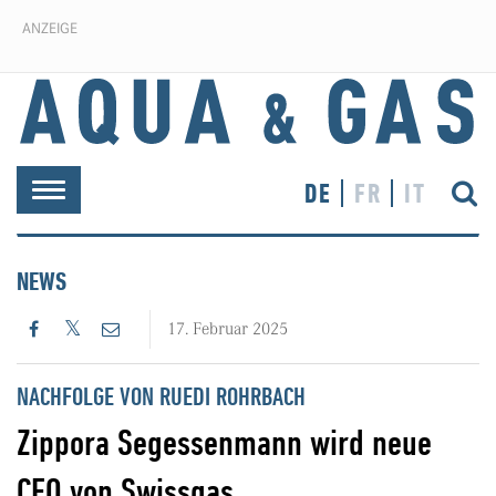
ANZEIGE
DE
FR
IT
Toggle
navigation
NEWS
17. Februar 2025
NACHFOLGE VON RUEDI ROHRBACH
Zippora Segessenmann wird neue
CEO von Swissgas