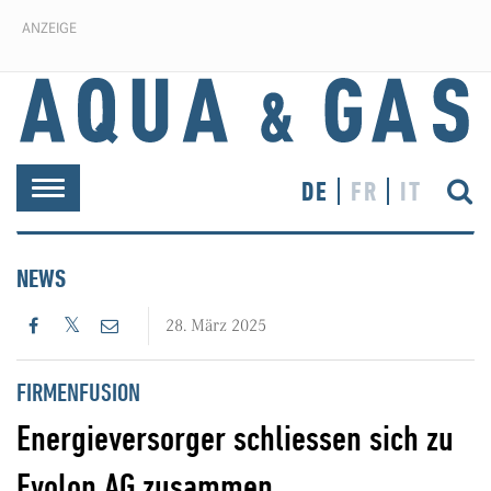
ANZEIGE
DE
FR
IT
Toggle
navigation
NEWS
28. März 2025
FIRMENFUSION
Energieversorger schliessen sich zu
Evolon AG zusammen