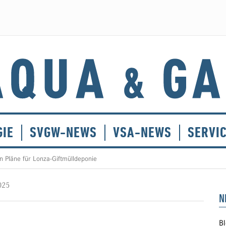
GIE
SVGW-NEWS
VSA-NEWS
SERVI
n Pläne für Lonza-Giftmülldeponie
025
N
Bl