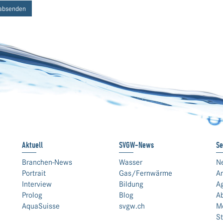
absenden
Aktuell
SVGW-News
Se
Branchen-News
Wasser
N
Portrait
Gas/Fernwärme
An
Interview
Bildung
A
Prolog
Blog
A
AquaSuisse
svgw.ch
M
St