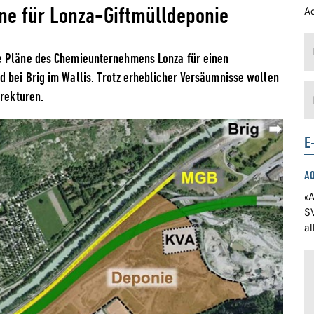
äne für Lonza-Giftmülldeponie
Ad
ie Pläne des Chemieunternehmens Lonza für einen
 bei Brig im Wallis. Trotz erheblicher Versäumnisse wollen
rrekturen.
E
A
«A
S
a