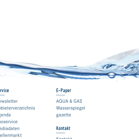
rvice
E-Paper
ewsletter
AQUA & GAS
bieterverzeichnis
Wasserspiegel
genda
gazette
boservice
Kontakt
ediadaten
ellenmarkt
Kontakt