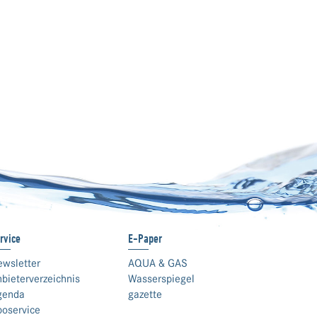
rvice
E-Paper
ewsletter
AQUA & GAS
bieterverzeichnis
Wasserspiegel
genda
gazette
boservice