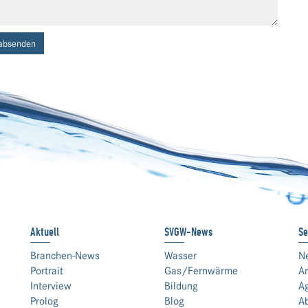
absenden
Aktuell
SVGW-News
Se
Branchen-News
Wasser
N
Portrait
Gas/Fernwärme
An
Interview
Bildung
A
Prolog
Blog
A