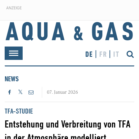
ANZEIGE
DE
FR
IT
Toggle
navigation
NEWS
07. Januar 2026
TFA-STUDIE
Entstehung und Verbreitung von TFA
in der Atmosphäre modelliert