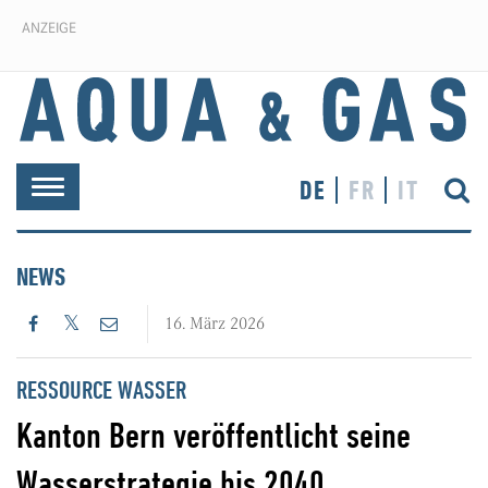
ANZEIGE
DE
FR
IT
Toggle
navigation
NEWS
16. März 2026
RESSOURCE WASSER
Kanton Bern veröffentlicht seine
Wasserstrategie bis 2040