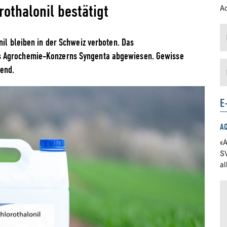
rothalonil bestätigt
Ad
nil bleiben in der Schweiz verboten. Das
s Agrochemie-Konzerns Syngenta abgewiesen. Gewisse
dend.
E
A
«A
S
a