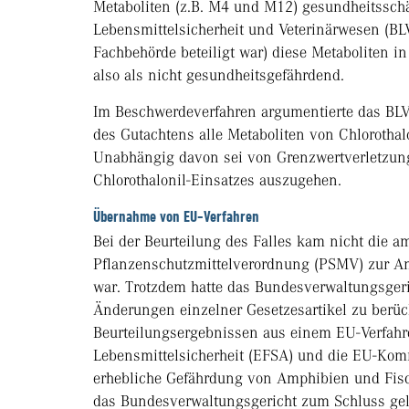
Metaboliten (z.B. M4 und M12) gesundheitsschä
Lebensmittelsicherheit und Veterinärwesen (B
Fachbehörde beteiligt war) diese Metaboliten in
also als nicht gesundheitsgefährdend.
Im Beschwerdeverfahren argumentierte das BLV 
des Gutachtens alle Metaboliten von Chlorothal
Unabhängig davon sei von Grenzwertverletzung
Chlorothalonil-Einsatzes auszugehen.
Übernahme von EU-Verfahren
Bei der Beurteilung des Falles kam nicht die am
Pflanzenschutzmittelverordnung (PSMV) zur A
war. Trotzdem hatte das Bundesverwaltungsgeric
Änderungen einzelner Gesetzesartikel zu berüc
Beurteilungsergebnissen aus einem EU-Verfahre
Lebensmittelsicherheit (EFSA) und die EU-Komm
erhebliche Gefährdung von Amphibien und Fisch
das Bundesverwaltungsgericht zum Schluss gela