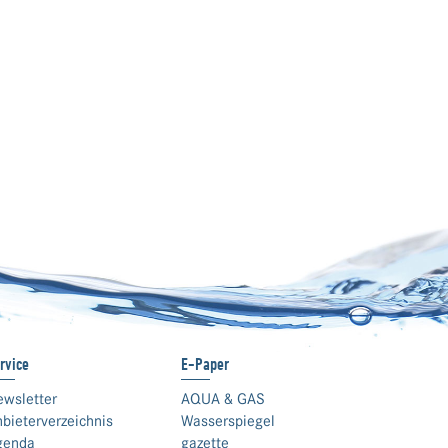
rvice
E-Paper
ewsletter
AQUA & GAS
bieterverzeichnis
Wasserspiegel
genda
gazette