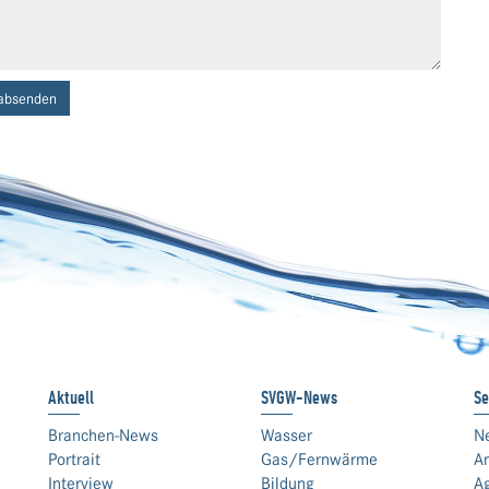
absenden
Aktuell
SVGW-News
Se
Branchen-News
Wasser
N
Portrait
Gas/Fernwärme
An
Interview
Bildung
A