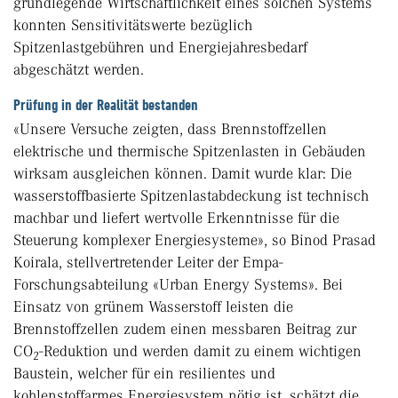
grundlegende Wirtschaftlichkeit eines solchen Systems
konnten Sensitivitätswerte bezüglich
Spitzenlastgebühren und Energiejahresbedarf
abgeschätzt werden.
Prüfung in der Realität bestanden
«Unsere Versuche zeigten, dass Brennstoffzellen
elektrische und thermische Spitzenlasten in Gebäuden
wirksam ausgleichen können. Damit wurde klar: Die
wasserstoffbasierte Spitzenlastabdeckung ist technisch
machbar und liefert wertvolle Erkenntnisse für die
Steuerung komplexer Energiesysteme», so Binod Prasad
Koirala, stellvertretender Leiter der Empa-
Forschungsabteilung «Urban Energy Systems». Bei
Einsatz von grünem Wasserstoff leisten die
Brennstoffzellen zudem einen messbaren Beitrag zur
CO
-Reduktion und werden damit zu einem wichtigen
2
Baustein, welcher für ein resilientes und
kohlenstoffarmes Energiesystem nötig ist, schätzt die