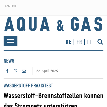
ANZEIGE
DE
FR
IT
Toggle
navigation
NEWS
22. April 2026
WASSERSTOFF PRAXISTEST
Wasserstoff-Brennstoffzellen können
das Stromnetz unterstützen