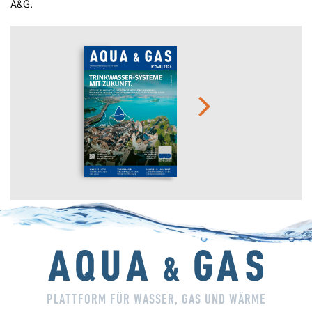
A&G.
PLATTFORM FÜR WASSER, GAS UND WÄRME