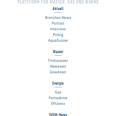
PLATTFORM FÜR WASSER, GAS UND WÄRME
Aktuell
Branchen-News
Portrait
Interview
Prolog
AquaSuisse
Wasser
Trinkwasser
Abwasser
Gewässer
Energie
Gas
Fernwärme
Effizienz
SVGW-News