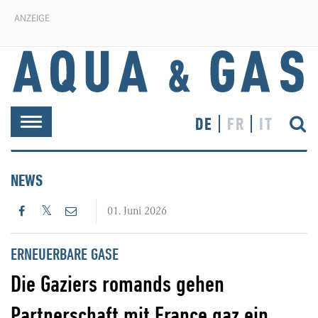
ANZEIGE
DE
FR
IT
Toggle
navigation
NEWS
01. Juni 2026
ERNEUERBARE GASE
Die Gaziers romands gehen
Partnerschaft mit France gaz ein