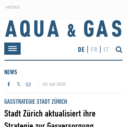
ANZEIGE
DE
FR
IT
Toggle
navigation
NEWS
03. Juli 2026
GASSTRATEGIE STADT ZÜRICH
Stadt Zürich aktualisiert ihre
Strategie zur Gasversorgung