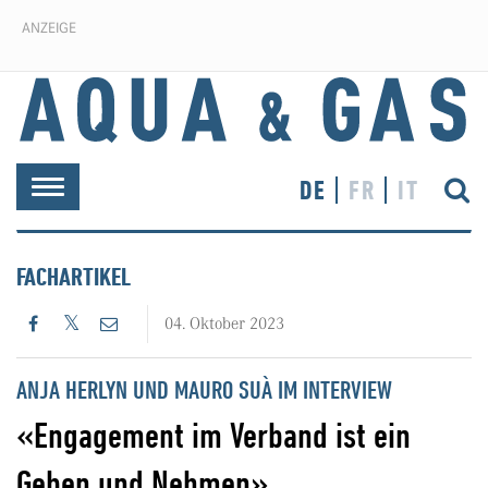
ANZEIGE
DE
FR
IT
Toggle
navigation
FACHARTIKEL
04. Oktober 2023
ANJA HERLYN UND MAURO SUÀ IM INTERVIEW
«Engagement im Verband ist ein
Geben und Nehmen»