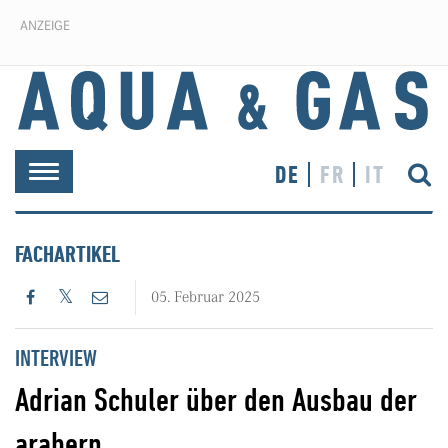
ANZEIGE
DE
FR
IT
Toggle
navigation
FACHARTIKEL
05. Februar 2025
INTERVIEW
Adrian Schuler über den Ausbau der
arabern