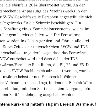
ie, die ebenfalls 2014 überarbeitet wurde. An der
sprechende Anpassung des Vereinszwecks in den
r SVGW-Geschäftsstelle Personen angestellt, die sich
-Regelwerks für die Schweiz beschäftigen. Ein
 die Schaffung eines Kommissionssystems, wie es im
 Langem bereits etabliert war. Die Fernwärme-
n wurden ins Leben gerufen und führten alle drei
h. Kurze Zeit später unterschrieben SVGW und TNS
nerschaftsvertrag, der besagt, dass das Fernwärme-
 SVGW erarbeitet wird und dass dabei der TNS
rnwärme/Fernkälte-Richtlinien, die F1, F2 und F5. Da
lte vom SVGW-Fachbereich adressiert werden, wurde
Fernwärme heisst er neu Fachbereich Wärme.
t der Verband ein neues Logo, in dem der Bereich Wärme
eiterbildung mit dem Start des ersten Lehrgangs ein
einem Zertifikatslehrgang ausgebaut werden.
tens kurz- und mittelfristig im Bereich Wärme auf