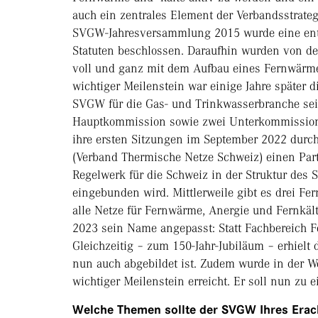
auch ein zentrales Element der Verbandsstrateg
SVGW-Jahresversammlung 2015 wurde eine ent
Statuten beschlossen. Daraufhin wurden von de
voll und ganz mit dem Aufbau eines Fernwärme
wichtiger Meilenstein war einige Jahre später
SVGW für die Gas- und Trinkwasserbranche seit
Hauptkommission sowie zwei Unterkommissione
ihre ersten Sitzungen im September 2022 durc
(Verband Thermische Netze Schweiz) einen Part
Regelwerk für die Schweiz in der Struktur des
eingebunden wird. Mittlerweile gibt es drei Fe
alle Netze für Fernwärme, Anergie und Fernkä
2023 sein Name angepasst: Statt Fachbereich 
Gleichzeitig – zum 150-Jahr-Jubiläum – erhiel
nun auch abgebildet ist. Zudem wurde in der W
wichtiger Meilenstein erreicht. Er soll nun zu 
Welche Themen sollte der SVGW Ihres Erach