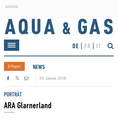
ANZEIGE
DE
FR
IT
Toggle
navigation
NEWS
E-Paper
05. Januar 2018
PORTRÄT
ARA Glarnerland