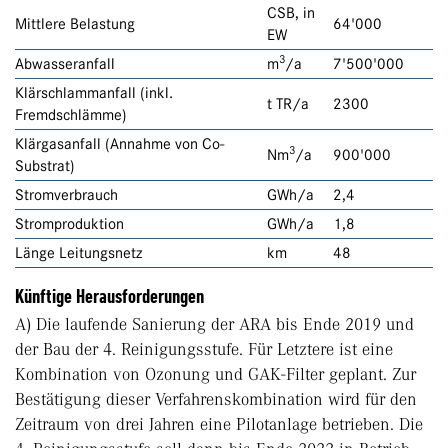
CSB, in
Mittlere Belastung
64'000
EW
3
Abwasseranfall
m
/a
7'500'000
Klärschlammanfall (inkl.
t TR/a
2300
Fremdschlämme)
Klärgasanfall (Annahme von Co-
3
Nm
/a
900'000
Substrat)
Stromverbrauch
GWh/a
2,4
Stromproduktion
GWh/a
1,8
Länge Leitungsnetz
km
48
Künftige Herausforderungen
A) Die laufende Sanierung der ARA bis Ende 2019 und
der Bau der 4. Reinigungsstufe. Für Letztere ist eine
Kombination von Ozonung und GAK-Filter geplant. Zur
Bestätigung dieser Verfahrenskombination wird für den
Zeitraum von drei Jahren eine Pilotanlage betrieben. Die