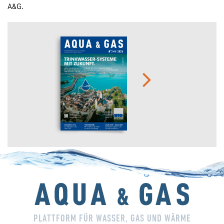
A&G.
PLATTFORM FÜR WASSER, GAS UND WÄRME