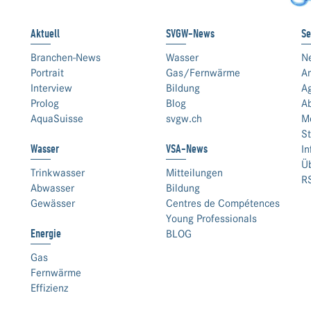
Aktuell
SVGW-News
Se
Branchen-News
Wasser
N
Portrait
Gas/Fernwärme
An
Interview
Bildung
A
Prolog
Blog
A
AquaSuisse
svgw.ch
M
St
Wasser
VSA-News
In
Ü
Trinkwasser
Mitteilungen
R
Abwasser
Bildung
Gewässer
Centres de Compétences
Young Professionals
Energie
BLOG
Gas
Fernwärme
Effizienz