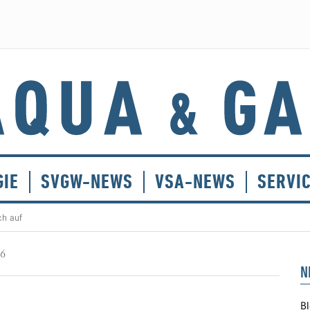
GIE
SVGW-NEWS
VSA-NEWS
SERVI
ch auf
26
N
Bl