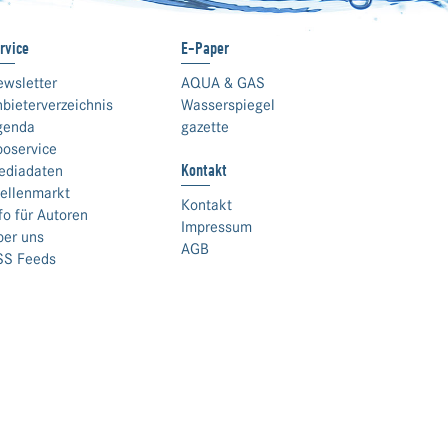
rvice
E-Paper
ewsletter
AQUA & GAS
bieterverzeichnis
Wasserspiegel
genda
gazette
boservice
Kontakt
ediadaten
ellenmarkt
Kontakt
fo für Autoren
Impressum
ber uns
AGB
SS Feeds