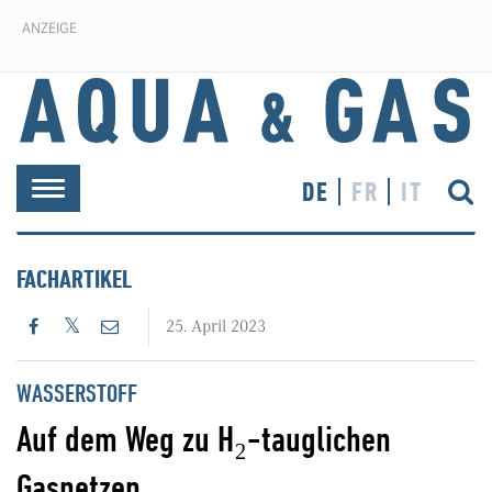
ANZEIGE
DE
FR
IT
Toggle
navigation
FACHARTIKEL
25. April 2023
WASSERSTOFF
Auf dem Weg zu H₂-tauglichen
Gasnetzen