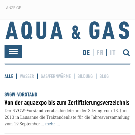
ANZEIGE
DE
FR
IT
Toggle
navigation
ALLE
WASSER
GAS/FERNWÄRME
BILDUNG
BLOG
SVGW-VORSTAND
Von der aquaexpo bis zum Zertifizierungsverzeichnis
Der SVGW-Vorstand verabschiedete an der Sitzung vom 13. Juni
2013 in Lausanne die Traktandenliste für die Jahresversammlung
vom 19.September ...
mehr ....