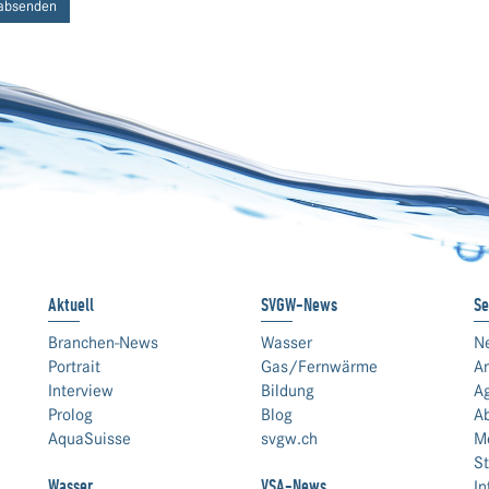
absenden
Aktuell
SVGW-News
Se
Branchen-News
Wasser
N
Portrait
Gas/Fernwärme
An
Interview
Bildung
A
Prolog
Blog
A
AquaSuisse
svgw.ch
M
St
Wasser
VSA-News
In