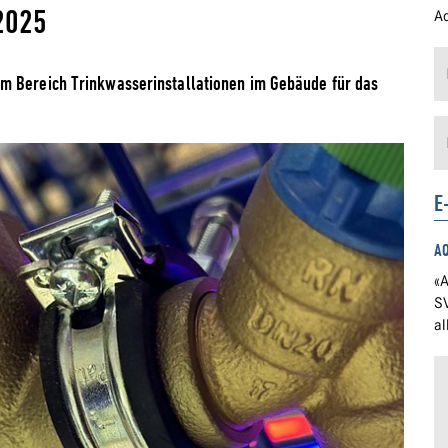
2025
Ad
m Bereich Trinkwasserinstallationen im Gebäude für das
E
A
«A
S
a