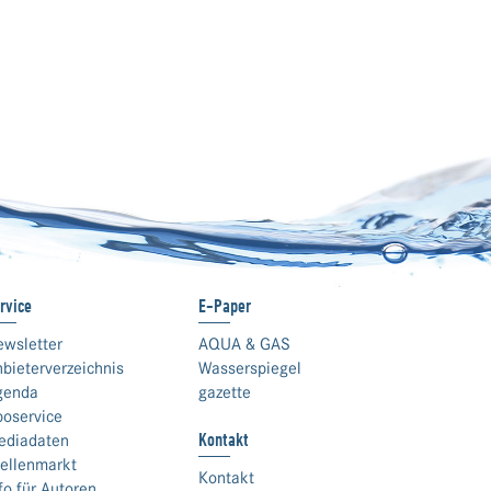
rvice
E-Paper
ewsletter
AQUA & GAS
bieterverzeichnis
Wasserspiegel
genda
gazette
boservice
Kontakt
ediadaten
ellenmarkt
Kontakt
fo für Autoren