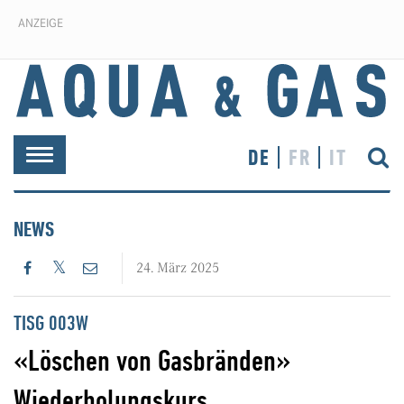
ANZEIGE
DE
FR
IT
Toggle
navigation
NEWS
24. März 2025
TISG 003W
«Löschen von Gasbränden»
Wiederholungskurs