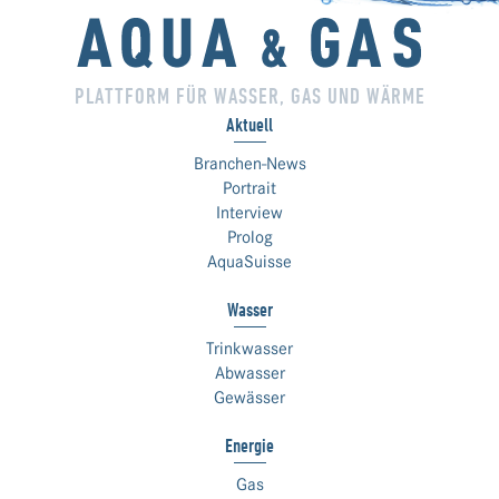
PLATTFORM FÜR WASSER, GAS UND WÄRME
Aktuell
Branchen-News
Portrait
Interview
Prolog
AquaSuisse
Wasser
Trinkwasser
Abwasser
Gewässer
Energie
Gas