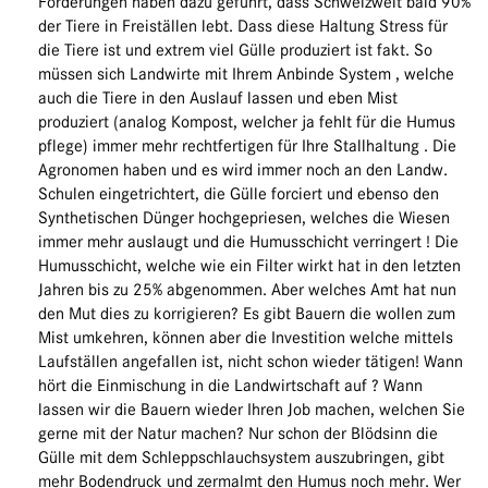
Forderungen haben dazu geführt, dass Schweizweit bald 90%
der Tiere in Freiställen lebt. Dass diese Haltung Stress für
die Tiere ist und extrem viel Gülle produziert ist fakt. So
müssen sich Landwirte mit Ihrem Anbinde System , welche
auch die Tiere in den Auslauf lassen und eben Mist
produziert (analog Kompost, welcher ja fehlt für die Humus
pflege) immer mehr rechtfertigen für Ihre Stallhaltung . Die
Agronomen haben und es wird immer noch an den Landw.
Schulen eingetrichtert, die Gülle forciert und ebenso den
Synthetischen Dünger hochgepriesen, welches die Wiesen
immer mehr auslaugt und die Humusschicht verringert ! Die
Humusschicht, welche wie ein Filter wirkt hat in den letzten
Jahren bis zu 25% abgenommen. Aber welches Amt hat nun
den Mut dies zu korrigieren? Es gibt Bauern die wollen zum
Mist umkehren, können aber die Investition welche mittels
Laufställen angefallen ist, nicht schon wieder tätigen! Wann
hört die Einmischung in die Landwirtschaft auf ? Wann
lassen wir die Bauern wieder Ihren Job machen, welchen Sie
gerne mit der Natur machen? Nur schon der Blödsinn die
Gülle mit dem Schleppschlauchsystem auszubringen, gibt
mehr Bodendruck und zermalmt den Humus noch mehr. Wer