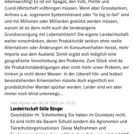
lebenswichtig! Es ist ein Spagat, den Volk, Politik und
(Land-)Wirtschaft vollbringen müssen. Wenn aber Grossbanken,
Airlines u.w. sogenannt Systemrelevant oder "to big to fail" sind
und mit Millionen oder Milliarden gestützt werden müssen,
warum ist es dann nicht auch die landeseigene
Grundversorgung mit Lebensmitteln? Die eigene Landwirtschaft
weiter einschränken, deren Produktivität senken ohne reelle
Alternativen oder Änderungen im Konsumverhalten heisst, mehr
Importe aus dem Ausland. Somit ergibt sich lediglich eine
geografische Verschiebung des Problems. Zum Glück sind da
die Produktionsbedingungen aber nicht mehr unser Problem, wir
trinken ja nicht deren Wasser. In der (überall hör- und lesbar)
bevorstehenden Krisenzeiten müsste doch eigentlich ein
grundsätzlicher Wandel spürbar werden. Leider sind wir aber
immer noch blind unterwegs...
Heiri Kamer
am 06.09 2022 um 15:20
Landwirtschaft Gülle Dünger
Geschätzter Hr. Schellenberg Sie haben im Grundsatz recht.
Es sind nicht die Bauern Schuld sondern die Agronomen und
Tierschutzorganisationen. Diese Maßnahmen und