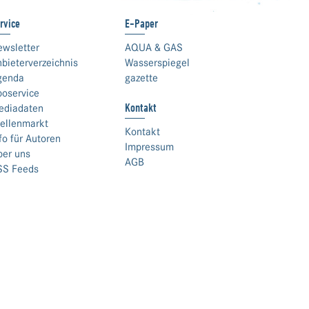
rvice
E-Paper
ewsletter
AQUA & GAS
bieterverzeichnis
Wasserspiegel
genda
gazette
boservice
Kontakt
ediadaten
ellenmarkt
Kontakt
fo für Autoren
Impressum
ber uns
AGB
SS Feeds