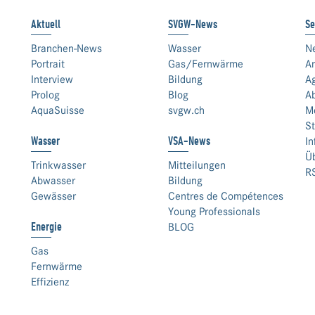
Aktuell
SVGW-News
Se
Branchen-News
Wasser
N
Portrait
Gas/Fernwärme
An
Interview
Bildung
A
Prolog
Blog
A
AquaSuisse
svgw.ch
M
St
Wasser
VSA-News
In
Ü
Trinkwasser
Mitteilungen
R
Abwasser
Bildung
Gewässer
Centres de Compétences
Young Professionals
Energie
BLOG
Gas
Fernwärme
Effizienz