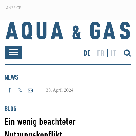
ANZEIGE
DE
FR
IT
Toggle
navigation
NEWS
30. April 2024
BLOG
Ein wenig beachteter
Nutzungskonflikt