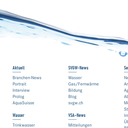
Aktuell
SVGW-News
Se
Branchen-News
Wasser
N
Portrait
Gas/Fernwärme
An
Interview
Bildung
A
Prolog
Blog
A
AquaSuisse
svgw.ch
M
St
Wasser
VSA-News
In
Ü
Trinkwasser
Mitteilungen
R