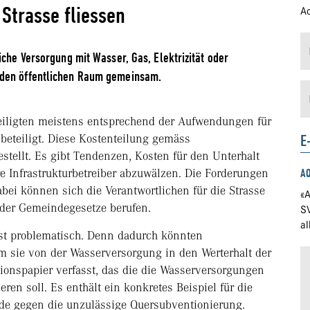
Strasse fliessen
Ad
iche Versorgung mit Wasser, Gas, Elektrizität oder
 den öffentlichen Raum gemeinsam.
eiligten meistens entsprechend der Aufwendungen für
E
eteiligt. Diese Kostenteilung gemäss
tellt. Es gibt Tendenzen, Kosten für den Unterhalt
e Infrastrukturbetreiber abzuwälzen. Die Forderungen
A
i können sich die Verantwortlichen für die Strasse
«A
oder Gemeindegesetze berufen.
S
a
st problematisch. Denn dadurch könnten
 sie von der Wasserversorgung in den Werterhalt der
ionspapier verfasst, das die die Wasserversorgungen
eren soll. Es enthält ein konkretes Beispiel für die
de gegen die unzulässige Quersubventionierung.