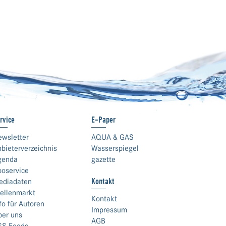
rvice
E-Paper
ewsletter
AQUA & GAS
bieterverzeichnis
Wasserspiegel
genda
gazette
boservice
Kontakt
ediadaten
ellenmarkt
Kontakt
fo für Autoren
Impressum
ber uns
AGB
SS Feeds