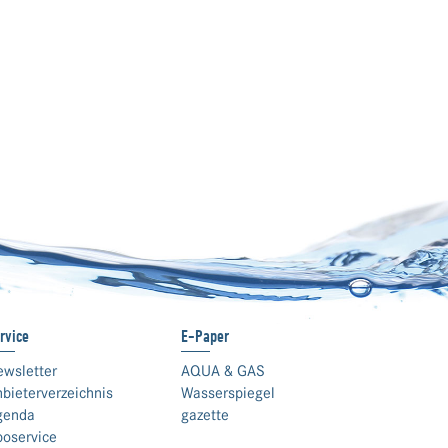
rvice
E-Paper
ewsletter
AQUA & GAS
bieterverzeichnis
Wasserspiegel
genda
gazette
boservice