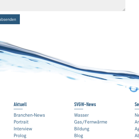
absenden
Aktuell
SVGW-News
Se
Branchen-News
Wasser
N
Portrait
Gas/Fernwärme
An
Interview
Bildung
A
Prolog
Blog
A