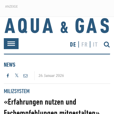
ANZEIGE
DE
FR
IT
Toggle
navigation
NEWS
26. Januar 2026
MILIZSYSTEM
«Erfahrungen nutzen und
Fachempfehlungen mitgestalten»