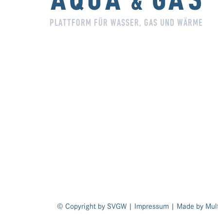
PLATTFORM FÜR WASSER, GAS UND WÄRME
© Copyright by SVGW |
Impressum
| Made by
Mult