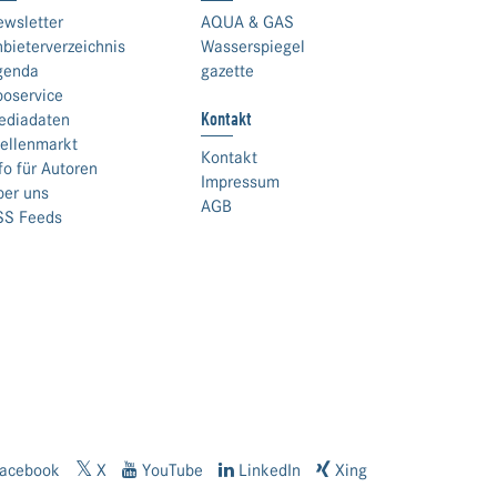
ewsletter
AQUA & GAS
bieterverzeichnis
Wasserspiegel
genda
gazette
boservice
Kontakt
ediadaten
ellenmarkt
Kontakt
fo für Autoren
Impressum
ber uns
AGB
SS Feeds
acebook
X
YouTube
LinkedIn
Xing