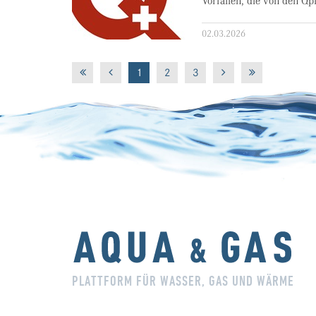
Vorfällen, die von den Qp
02.03.2026
1
2
3
PLATTFORM FÜR WASSER, GAS UND WÄRME