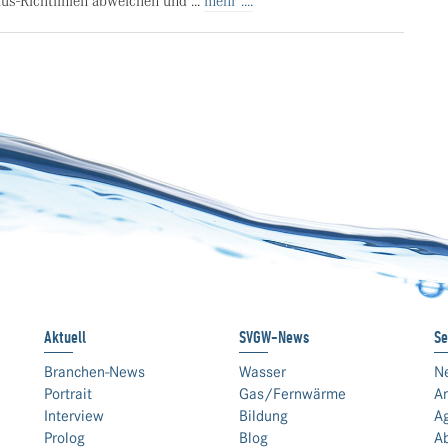
lus-Richtlinien abweichen und ...
mehr ....
Aktuell
SVGW-News
Se
Branchen-News
Wasser
N
Portrait
Gas/Fernwärme
An
Interview
Bildung
A
Prolog
Blog
A