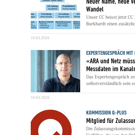
Neuer Name, neue V
Wandel
Unser CC heisst jetzt CC
Burkhardt einen zusätzli
10.03.2026
EXPERTENGESPRÄCH MIT 
«ARA und Netz müss
Messdaten im Kanalne
Das Expertengespräch ze
selbstverständlich sein s
10.03.2026
KOMMISSION Q-PLUS
Mitglied für Zulass
Die Zulassungskommissio