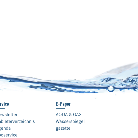
rvice
E-Paper
ewsletter
AQUA & GAS
bieterverzeichnis
Wasserspiegel
genda
gazette
boservice