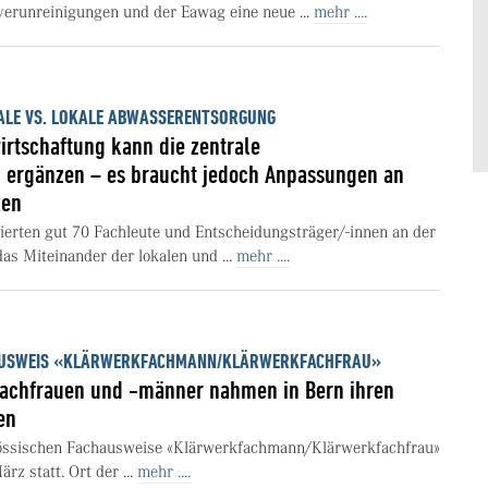
erunreinigungen und der Eawag eine neue ...
mehr ....
ALE VS. LOKALE ABWASSERENTSORGUNG
rtschaftung kann die zentrale
 ergänzen – es braucht jedoch Anpassungen an
zen
erten gut 70 Fachleute und Entscheidungsträger/-innen an der
as Miteinander der lokalen und ...
mehr ....
HAUSWEIS «KLÄRWERKFACHMANN/KLÄRWERKFACHFRAU»
fachfrauen und -männer nahmen in Bern ihren
en
össischen Fachausweise «Klärwerkfachmann/Klärwerkfachfrau»
rz statt. Ort der ...
mehr ....