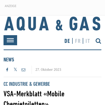
ANZEIGE
DE
FR
IT
Toggle
navigation
NEWS
27. Oktober 2023
CC INDUSTRIE & GEWERBE
VSA-Merkblatt «Mobile
Chemietoiletten»