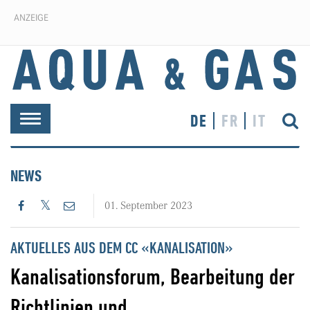
ANZEIGE
DE
FR
IT
Toggle
navigation
NEWS
01. September 2023
AKTUELLES AUS DEM CC «KANALISATION»
Kanalisationsforum, Bearbeitung der
Richtlinien und