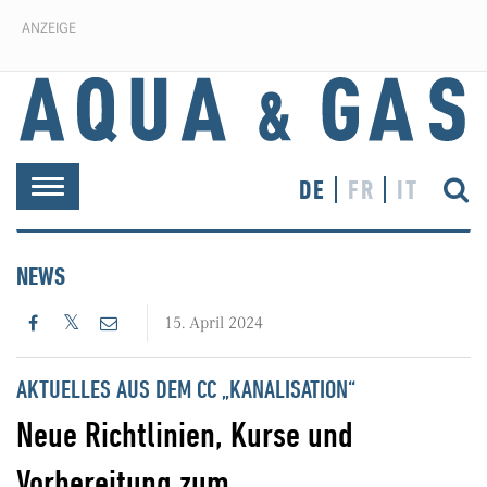
ANZEIGE
DE
FR
IT
Toggle
navigation
NEWS
15. April 2024
AKTUELLES AUS DEM CC „KANALISATION“
Neue Richtlinien, Kurse und
Vorbereitung zum