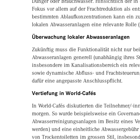
Dünger oder Brauchwasser. Hinsichtlich der in
Fokus vor allem auf der Frachtreduktion als e
bestimmten Ablaufkonzentrationen kann ein zusät
lokalen Abwasseranlagen eine relevante Rolle (
Überwachung lokaler Abwasseranlagen
Zukünftig muss die Funktionalität nicht nur b
Abwasseranlagen generell (unabhängig ihres St
insbesondere im Kanalisationsbereich ein relev
sowie dynamische Abfluss- und Frachtsteuerun
dafür eine angepasste Anschlusspflicht.
Vertiefung in World-Cafés
In World-Cafés diskutierten die Teilnehmer/-i
morgen. So wurde beispielsweise ein Governanc
Abwasserreinigungsanlagen im Besitz eines Ve
werden) und eine einheitliche Abwassergebühr f
von Trockentoiletten im grossen Stil, insbeso