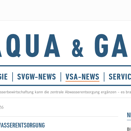
GIE
SVGW-NEWS
VSA-NEWS
SERVI
sserbewirtschaftung kann die zentrale Abwasserentsorgung ergänzen – es br
26
N
BWASSERENTSORGUNG
Bl