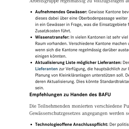
Arbeitsgruppe regelmässig zu Vollzugsfragen a
Aufnehmendes Gewässer:
Gewisse Kantone bevo
dieses dabei über eine Oberbodenpassage weiter g
in ein Gewässer in Frage, was die Einsatzgebiete 
Zusatzkosten führt.
Wissenstransfer:
In vielen Kantonen ist sehr vi
Raum vorhanden. Verschiedene Kantone machen un
wenn sich die Kantone regelmässig darüber austa
einigen könnten.
Aktualisierung Liste möglicher Lieferanten:
Der
Lieferanten
zur Verfügung, die hauptsächlich zur 
Planung von Kleinkläranlagen unterstützen soll. D
deren Aktualisierung. Dies könnte Standardtrakt
sein.
Empfehlungen zu Handen des BAFU
Die Teilnehmenden monierten verschiedene Punk
Gewässerschutzgesetzes angegangen werden so
Technologieoffene Anschlusspflicht:
Der politi