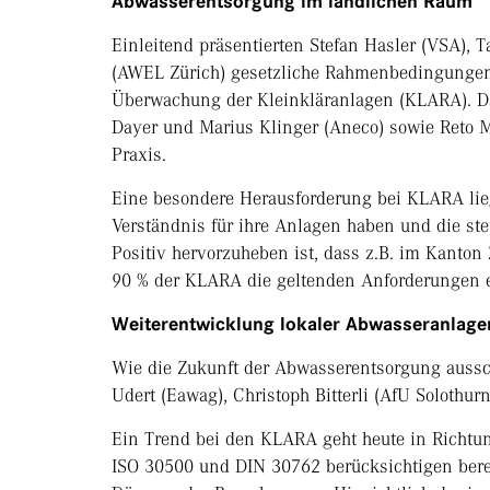
Abwasserentsorgung im ländlichen Raum
Einleitend präsentierten Stefan Hasler (VSA), 
(AWEL Zürich) gesetzliche Rahmenbedingungen
Überwachung der Kleinkläranlagen (KLARA). Da
Dayer und Marius Klinger (Aneco) sowie Reto 
Praxis.
Eine besondere Herausforderung bei KLARA lieg
Verständnis für ihre Anlagen haben und die stet
Positiv hervorzuheben ist, dass z.B. im Kanto
90 % der KLARA die geltenden Anforderungen e
Weiterentwicklung lokaler Abwasseranlage
Wie die Zukunft der Abwasserentsorgung aussc
Udert (Eawag), Christoph Bitterli (AfU Solothur
Ein Trend bei den KLARA geht heute in Richtun
ISO 30500 und DIN 30762 berücksichtigen bere