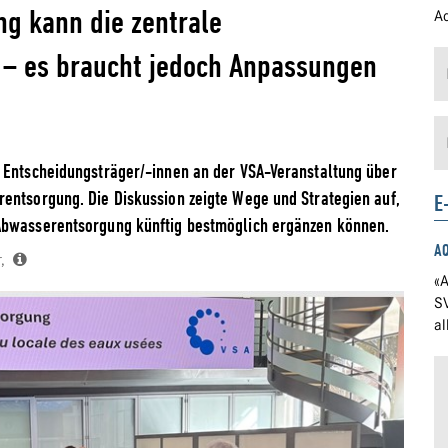
g kann die zentrale
Ad
– es braucht jedoch Anpassungen
d Entscheidungsträger/-innen an der VSA-Veranstaltung über
entsorgung. Die Diskussion zeigte Wege und Strategien auf,
E
 Abwasserentsorgung künftig bestmöglich ergänzen können.
A
er,
«A
S
a