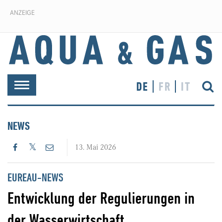
ANZEIGE
DE
FR
IT
Toggle
navigation
NEWS
13. Mai 2026
EUREAU-NEWS
Entwicklung der Regulierungen in
der Wasserwirtschaft