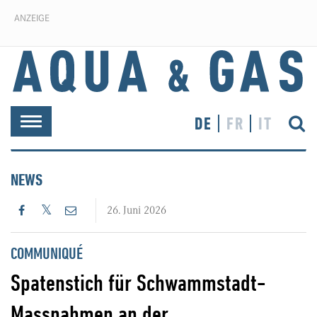
ANZEIGE
DE
FR
IT
Toggle
navigation
NEWS
26. Juni 2026
COMMUNIQUÉ
Spatenstich für Schwammstadt-
Massnahmen an der