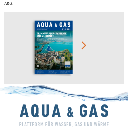
A&G.
PLATTFORM FÜR WASSER, GAS UND WÄRME