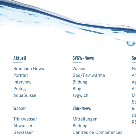
Aktuell
SVGW-News
Se
Branchen-News
Wasser
N
Portrait
Gas/Fernwärme
An
Interview
Bildung
A
Prolog
Blog
A
AquaSuisse
svgw.ch
M
St
Wasser
VSA-News
In
Ü
Trinkwasser
Mitteilungen
R
Abwasser
Bildung
Gewässer
Centres de Compétences