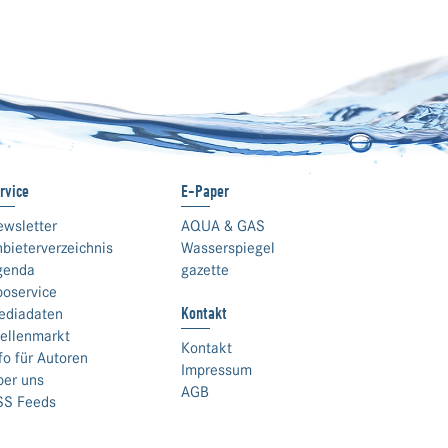
rvice
E-Paper
ewsletter
AQUA & GAS
bieterverzeichnis
Wasserspiegel
genda
gazette
boservice
Kontakt
ediadaten
ellenmarkt
Kontakt
fo für Autoren
Impressum
ber uns
AGB
SS Feeds