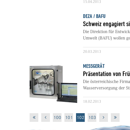
15.04.2013
DEZA / BAFU
Schweiz engagiert s
Die Direktion für Entwi
Umwelt (BAFU) wollen gem
20.03.2013
MESSGERÄT
Präsentation von Fr
Die österreichische Firma
Wasserversorgung der St
18.02.2013
100
101
102
103