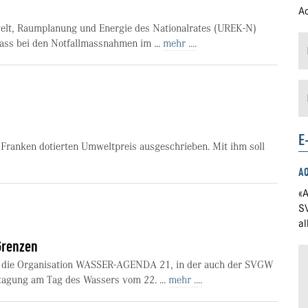
Ad
lt, Raumplanung und Energie des Nationalrates (UREK-N)
dass bei den Notfallmassnahmen im ...
mehr ....
E
ranken dotierten Umweltpreis ausgeschrieben. Mit ihm soll
A
«A
S
a
Grenzen
te die Organisation WASSER-AGENDA 21, in der auch der SVGW
htagung am Tag des Wassers vom 22. ...
mehr ....