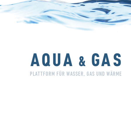
PLATTFORM FÜR WASSER, GAS UND WÄRME