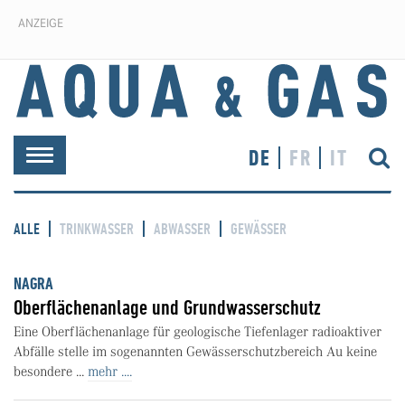
ANZEIGE
DE
FR
IT
Toggle
navigation
ALLE
TRINKWASSER
ABWASSER
GEWÄSSER
NAGRA
Oberflächenanlage und Grundwasserschutz
Eine Oberflächenanlage für geologische Tiefenlager radioaktiver
Abfälle stelle im sogenannten Gewässerschutzbereich Au keine
besondere ...
mehr ....