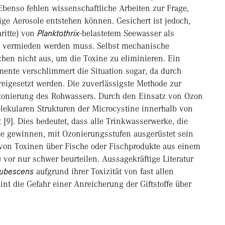
 Ebenso fehlen wissenschaftliche Arbeiten zur Frage,
ige Aerosole entstehen können. Gesichert ist jedoch,
ritte) von
Planktothrix
-belastetem Seewasser als
ll vermieden werden muss. Selbst mechanische
hen nicht aus, um die Toxine zu eliminieren. Ein
mente verschlimmert die Situation sogar, da durch
freigesetzt werden. Die zuverlässigste Methode zur
 Ozonierung des Rohwassers. Durch den Einsatz von Ozon
lekularen Strukturen der Microcystine innerhalb von
[9]. Dies bedeutet, dass alle Trinkwasserwerke, die
See gewinnen, mit Ozonierungsstufen ausgerüstet sein
e von Toxinen über Fische oder Fischprodukte aus einem
e vor nur schwer beurteilen. Aussagekräftige Literatur
rubescens
aufgrund ihrer Toxizität von fast allen
t die Gefahr einer Anreicherung der Giftstoffe über