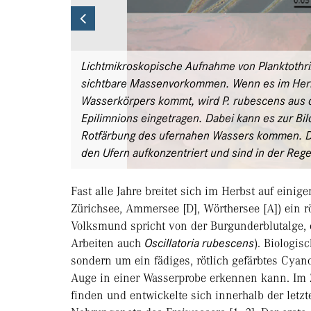
Previous
Lichtmikroskopische Aufnahme von Planktothri
sichtbare Massenvorkommen. Wenn es im Herb
Wasserkörpers kommt, wird P. rubescens aus 
Epilimnions eingetragen. Dabei kann es zur Bi
Rotfärbung des ufernahen Wassers kommen. 
den Ufern aufkonzentriert und sind in der Rege
Fast alle Jahre breitet sich im Herbst auf eini
Zürichsee, Ammersee [D], Wörthersee [A]) ein rö
Volksmund spricht von der Burgunderblutalge,
Arbeiten auch
Oscillatoria rubescens
). Biologis
sondern um ein fädiges, rötlich gefärbtes Cyan
Auge in einer Wasserprobe erkennen kann. Im 
finden und entwickelte sich innerhalb der let