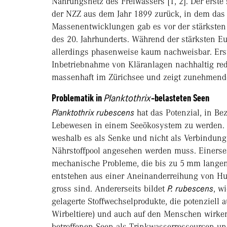
Nahrungsnetz des Freiwassers [1, 2]. Der erste 
der NZZ aus dem Jahr 1899 zurück, in dem das
Massenentwicklungen gab es vor der stärksten N
des 20. Jahrhunderts. Während der stärksten E
allerdings phasenweise kaum nachweisbar. Ers
Inbetriebnahme von Kläranlagen nachhaltig redu
massenhaft im Zürichsee und zeigt zunehmende 
Problematik in
Planktothrix
-belasteten Seen
Planktothrix rubescens
hat das Potenzial, in B
Lebewesen in einem Seeökosystem zu werden. 
weshalb es als Senke und nicht als Verbindun
Nährstoffpool angesehen werden muss. Einerseit
mechanische Probleme, die bis zu 5 mm langen
entstehen aus einer Aneinanderreihung von Hu
gross sind. Andererseits bildet
P. rubescens
, w
gelagerte Stoffwechselprodukte, die potenziell 
Wirbeltiere) und auch auf den Menschen wirken 
betroffenen Seen als Trinkwasserressourcen un