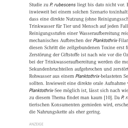
Studie zu
P. rubescens
liegt bis dato nicht vor.
inwieweit bei einem solchen Szenario toxinhalt
dass eine direkte Nutzung (ohne Reinigungssch
Trinkwasser für Tier und Mensch auf jeden Fa
Reinigungsstufen einer Wasseraufbereitung reic
mechanisches Aufbrechen der
Planktothrix
-Fila
diesen Schritt die zellgebundenen Toxine erst 
Zerstörung der Giftstoffe ist nach wie vor die
bei der Trinkwasseraufbereitung werden die mo
Sekundenbruchteilen aufgebrochen und zerstört 
Rohwasser aus einem
Planktothrix
-belas­teten 
sollten. Inwieweit eine direkte orale Aufnahm
Planktothrix
-See möglich ist, lässt sich nach wi
zu diesem Thema findet man kaum [10]. Da
P. 
tierischen Konsumenten gemieden wird, erschein
die Nahrungskette als eher gering.
ANZEIGE