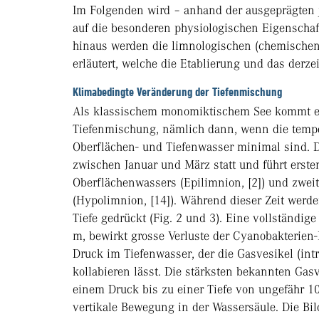
Im Folgenden wird – anhand der ausgeprägten
auf die besonderen physiologischen Eigenscha
hinaus werden die limnologischen (chemischen
erläutert, welche die Etablierung und das der
Klimabedingte Veränderung der Tiefenmischung
Als klassischem monomiktischem See kommt es 
Tiefenmischung, nämlich dann, wenn die tempe
Oberflächen- und Tiefenwasser minimal sind. D
zwischen Januar und März statt und führt erste
Oberflächenwassers (Epilimnion, [2]) und zwei
(Hypolimnion, [14]). Während dieser Zeit werd
Tiefe gedrückt (Fig. 2 und 3). Eine vollständi
m, bewirkt grosse Verluste der Cyanobakterien-P
Druck im Tiefenwasser, der die Gasvesikel (int
kollabieren lässt. Die stärksten bekannten Gas
einem Druck bis zu einer Tiefe von ungefähr 1
vertikale Bewegung in der Wassersäule. Die Bi