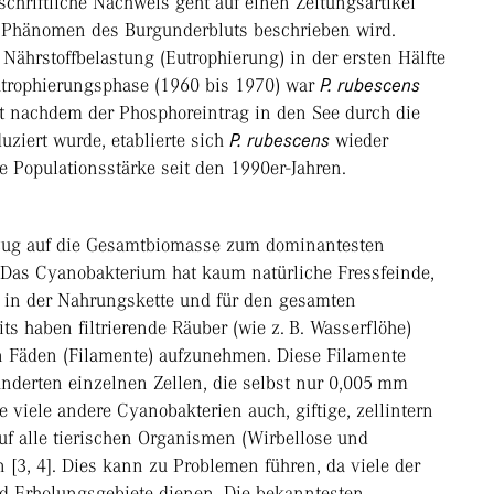
schriftliche Nachweis geht auf einen Zeitungsartikel
 Phänomen des Burgunderbluts beschrieben wird.
ährstoffbelastung (Eutrophierung) in der ersten Hälfte
utrophierungsphase (1960 bis 1970) war
P. rubescens
t nachdem der Phosphoreintrag in den See durch die
ziert wurde, etablierte sich
P. rubescens
wieder
Populationsstärke seit den 1990er-Jahren.
ezug auf die Gesamtbiomasse zum dominantesten
Das Cyanobakterium hat kaum natürliche Fressfeinde,
g in der Nahrungskette und für den gesamten
s haben filtrierende Räuber (wie z. B. Wasserflöhe)
 Fäden (Filamente) aufzunehmen. Diese Filamente
nderten einzelnen Zellen, die selbst nur 0,005 mm
ie viele andere Cyanobakterien auch, giftige, zellintern
auf alle tierischen Organismen (Wirbellose und
[3, 4]. Dies kann zu Problemen führen, da viele der
d Erholungsgebiete dienen. Die bekanntesten