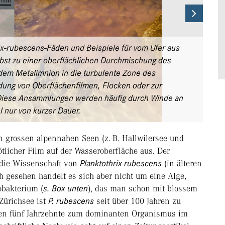
Next
x-rubescens-Fäden und Beispiele für vom Ufer aus
st zu einer oberflächlichen Durchmischung des
dem Metalimnion in die turbulente Zone des
ldung von Oberflächenfilmen, Flocken oder zur
Diese Ansammlungen werden häufig durch Winde an
l nur von kurzer Dauer.
gen grossen alpennahen Seen (z. B. Hallwilersee und
tlicher Film auf der Wasseroberfläche aus. Der
 die Wissenschaft von
Planktothrix rubescens
(in älteren
ch gesehen handelt es sich aber nicht um eine Alge,
obakterium (
s. Box unten
), das man schon mit blossem
Zürichsee ist
P. rubescens
seit über 100 Jahren zu
zten fünf Jahrzehnte zum dominanten Organismus im