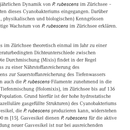
 jährlichen Dynamik von
P. rubescens
im Zürichsee –
ften dieses Cyanobakteriums eingegangen. Darüber
, physikalischen und biologischen) Kenngrössen
zeitige Wachstum von
P. rubescens
im Zürichsee erklären.
im Zürichsee theoretisch einmal im Jahr zu einer
ratur­bedingten Dichteunterschiede zwischen
ie Durchmischung (Mixis) findet in der Regel
ns zu einer Nährstoffanreicherung des
tens zur Sauerstoffanreicherung des Tiefenwassers
en auch die
P. rubescens
-Filamente zunehmend in die
ge Tiefenmischung (Holomixis), im Zürichsee bis auf 136
opulation. Grund hierfür ist der hohe hydrostatische
razelluläre gasgefüllte Strukturen) des Cyanobakteriums
vesikel, die
P. rubescens
produzieren kann, widerstehen
00 m [15]. Gasvesikel dienen
P. rubescens
für die aktive
ldung neuer Gasvesikel ist nur bei ausreichenden