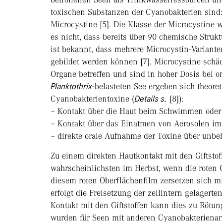
toxischen Substanzen der Cyanobakterien sind
Microcystine [5]. Die Klasse der Microcystine 
es nicht, dass bereits über 90 chemische Strukt
ist bekannt, dass mehrere Microcystin-Variant
gebildet werden können [7]. Microcystine schä
Organe betreffen und sind in hoher Dosis bei o
Planktothrix
-belas­teten See ergeben sich theor
Cyanobakterientoxine (
Details s.
[8]):
– Kontakt über die Haut beim Schwimmen oder
– Kontakt über das Einatmen von Aerosolen im 
– direkte orale Aufnahme der Toxine über unbe
Zu einem direkten Hautkontakt mit den Giftstof
wahrscheinlichsten im Herbst, wenn die roten
diesem roten Oberflächenfilm zersetzen sich mi
erfolgt die Freisetzung der zellintern gelagerte
Kontakt mit den Giftstoffen kann dies zu Rötu
wurden für Seen mit anderen Cyanobakterien­art