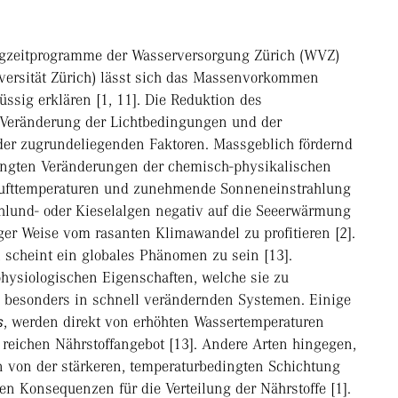
ngzeitprogramme der Wasserversorgung Zürich (WVZ)
versität Zürich) lässt sich das Massenvorkommen
üssig erklären [1, 11]. Die Reduktion des
e Veränderung der Lichtbedingungen und der
 der zugrundeliegenden Faktoren. Massgeblich fördernd
dingten Veränderungen der chemisch-physikalischen
 Lufttemperaturen und zunehmende Sonneneinstrahlung
hlund- oder Kieselalgen negativ auf die Seeerwärmung
iger Weise vom rasanten Klimawandel zu profitieren [2].
n scheint ein globales Phänomen zu sein [13].
hysiologischen Eigenschaften, welche sie zu
 besonders in schnell verändernden Systemen. Einige
s
, werden direkt von erhöhten Wassertemperaturen
 reichen Nährstoffangebot [13]. Andere Arten hingegen,
en von der stärkeren, temperaturbedingten Schichtung
n Konsequenzen für die Verteilung der Nährstoffe [1].