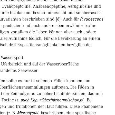
: Cyanopeptoline, Anabaenopeptine, Aeruginosine und
wurde bis dato am besten untersucht und so überrascht
ur­varianten beschrieben sind [6]. Auch für
P. rubescens
en produziert und auch andere oben erwähnte Toxine
digen vor allem die Leber, können aber auch andere
raler Aufnahme tödlich. Für die Bevölkerung an einem
etisch drei Expositionsmöglichkeiten bezüglich der
 Wassersport
Uferbereich und auf der Wasseroberfläche
handeltes Seewasser
fen sollte es nur in seltenen Fällen kommen, am
 Oberflächenansammlungen auftreten. Die Fäden in
t der Zeit aufgrund zu hoher Lichtintensitäten, dadurch
n Toxine (
s. auch Kap. «Oberflächenmischung»
). Bei
ngen und Irritationen der Haut führen. Diese Phänomene
en (z. B.
Microcystis
) beschrieben, eine spezifische