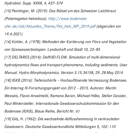
Hydrobiol. Supp. XXXIII, 4, 437–574
[15] Peintinger, M. (2019): Das Rätsel um das Schweizer Laichkraut
(Potamogeton helveticus).
http://www.bodensee-
ufer.de/old/Aktuelles_Thema/Pot_helv_MP_2019.pdf
(abgerufen am
19.4.2021)
[16] Kohler, A. (1978): Methoden der Kartierung von Flora und Vegetation
von Süsswasserbiotopen. Landschaft und Stadt 10, 23–85
[17] DELTARES (2014): Delft3D-FLOW. Simulation of multi-dimensional
hydrodynamics flows and transport phenomena, including sediments. User
Manual. Hydro-Morphodynamics. Version 3.15.34158, 29. 28 May 2014
[18] IGKB (2016): Tiefenschärfe – Hochauflösende Vermessung Bodensee.
Ein Interreg IV-Forschungsprojekt von 2012 – 2015. Autoren: Martin
Wessels, Flavio Anselmetti, Ramona Baran, Michael Hilbe, Stefan Gessler,
Paul Wintersteller. Internationale Gewässerschutzkommission für den
Bodensee (IGKB), Blaue Reihe, Bericht Nr. 61
[19] Gils, H. (1962): Die wechselnde Abflusshemmung in verkrauteten
Gewässern. Deutsche Gewässerkundliche Mitteilungen 5, 102–110