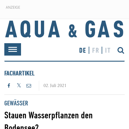
ANZEIGE
DE
FR
IT
Toggle
navigation
FACHARTIKEL
02. Juli 2021
GEWÄSSER
Stauen Wasserpflanzen den
Bodensee?