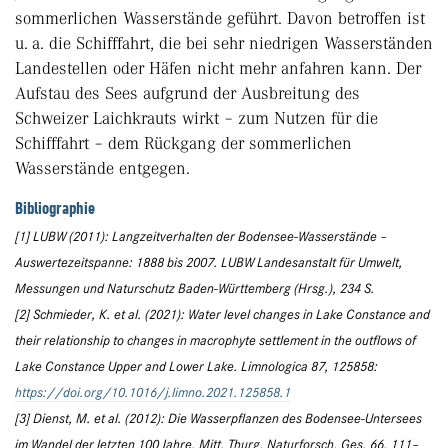
sommerlichen Wasserstände geführt. Davon betroffen ist
u. a. die Schifffahrt, die bei sehr niedrigen Wasserständen
Landestellen oder Häfen nicht mehr anfahren kann. Der
Aufstau des Sees aufgrund der Ausbreitung des
Schweizer Laichkrauts wirkt – zum Nutzen für die
Schifffahrt – dem Rückgang der sommerlichen
Wasserstände entgegen.
Bibliographie
[1] LUBW (2011): Langzeitverhalten der Bodensee-Wasserstände –
Auswertezeitspanne: 1888 bis 2007. LUBW Landesanstalt für Umwelt,
Messungen und Naturschutz Baden-Württemberg (Hrsg.), 234 S.
[2] Schmieder, K. et al. (2021): Water level changes in Lake Constance and
their relationship to changes in macrophyte settlement in the outflows of
Lake Constance Upper and Lower Lake. Limnologica 87, 125858:
https://doi.org/10.1016/j.limno.2021.125858.1
[3] Dienst, M. et al. (2012): Die Wasserpflanzen des Bodensee-Untersees
im Wandel der letzten 100 Jahre. Mitt. Thurg. Naturforsch. Ges. 66, 111–