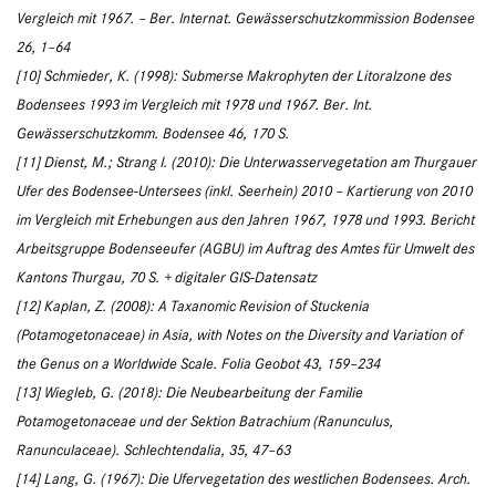
Vergleich mit 1967. – Ber. Internat. Gewässerschutzkommission Bodensee
26, 1–64
[10] Schmieder, K. (1998): Submerse Makrophyten der Litoralzone des
Bodensees 1993 im Vergleich mit 1978 und 1967. Ber. Int.
Gewässerschutzkomm. Bodensee 46, 170 S.
[11] Dienst, M.; Strang I. (2010): Die Unterwasservegetation am Thurgauer
Ufer des Bodensee-Untersees (inkl. Seerhein) 2010 – Kartierung von 2010
im Vergleich mit Erhebungen aus den Jahren 1967, 1978 und 1993. Bericht
Arbeitsgruppe Bodenseeufer (AGBU) im Auftrag des Amtes für Umwelt des
Kantons Thurgau, 70 S. + digitaler GIS-Datensatz
[12] Kaplan, Z. (2008): A Taxanomic Revision of Stuckenia
(Potamogetonaceae) in Asia, with Notes on the Diversity and Variation of
the Genus on a Worldwide Scale. Folia Geobot 43, 159–234
[13] Wiegleb, G. (2018): Die Neubearbeitung der Familie
Potamogetonaceae und der Sektion Batra­chium (Ranunculus,
Ranunculaceae). Schlechtendalia, 35, 47–63
[14] Lang, G. (1967): Die Ufervegetation des westlichen Bodensees. Arch.