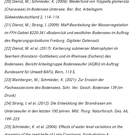
[20] Dienst, M.; Schmieder, K. (2004): Wiederfund von Tolypella glomerata
(Characeae) im Bodensee-Untersee. Ber. Bot. Arbeitsgem.
Südwestdeutschland 2, 114–116
[21] Dienst, M.; Strang, I. (2009): MaP-Bearbeitung der Wasservegetation
im FFH-Gebiet 8220-341 «Bodanrück und westlicher Bodensee» im Auftrag
des Regierungspräsidiums Freiburg. Digitaler Datensatz
[22] Dienst, M. et al. (2017): Kartierung submerser Makrophyten im
Seerhein (Konstanz–Gottlieben) und im Rheinsee (Eschenz) des
Bodensees. Bericht Arbeitsgruppe Bodenseeufer (AGBU) im Auftrag
Bundesamt für Umwelt BAFU, Bern, 113 S.
[23] Mainberger, M.; Schmieder, K. (2021): Zur Erosion der
Flachwasserzone des Bodensees. Schr. Ver. Gesch. Bodensee 139 (im
Druck)
[24] Strang, I. et al. (2012): Die Entwicklung der Strand­rasen am
Unterseeufer in den letzten 100 Jahren. Mitt. Thurg. Naturforsch. Ges. 66,
199–223
[25] Schmieder, K. et al. (2004): Effects of water level variations on the
dynamics of the reed belts of Lake Constance. Ecohydrology &