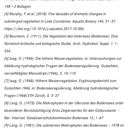
148 + 2 Beilagen
[4] Murphy, F. et al. (2018): Five decades of dramatic changes in
submerged vegetation in Lake Constance. Aquatic Botany 144, 31–37.
https://doi.org/10.1016/j.aquabot.2017.10.006
[5] Baumann, E. (1911): Die Vegetation des Untersees (Bodensee). Eine
floristisch-kritische und biologische Studie. Arch. Hydrobiol. Suppl. 1: 1–
554
[6] Jaag, O. (1946): Die höhere Wasservegetation, in: Untersuchungen zur
Abklärung hydrologischer Fragen der Bodenseeregulierung. Gutachten,
vervielfältigtes Manuskript (1946), S. 10–110
[7] Jaag, O. (1968): Höhere Wasservegetation, Ergänzungsbericht zum
Gutachten 1946, in: Bodenseeregulierung, Abklärung hydrobiologischer
Fragen (1968) ETH Zürich, S. 3–37
[8] Lang, G. (1973): Die Makrophyten in der Uferzone des Bodensees unter
besonderer Berücksichtigung ihres Zeigerwertes für den Gütezustand. –
Ber. Internat. Gewässerschutzkommission Bodensee 12, 1–67
[9] Lang, G. (1981): Die submersen Makrophyten des Bodensees – 1978 im