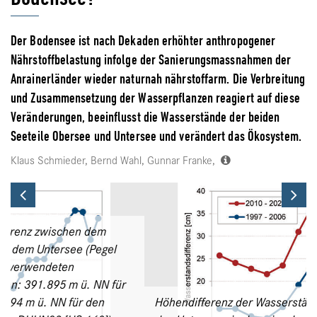
Der Bodensee ist nach Dekaden erhöhter anthropogener
Nährstoffbelastung infolge der Sanierungsmassnahmen der
Anrainerländer wieder naturnah nährstoffarm. Die Verbreitung
und Zusammensetzung der Wasserpflanzen reagiert auf diese
Veränderungen, beeinflusst die Wasserstände der beiden
Seeteile Obersee und Untersee und verändert das Ökosystem.
Klaus Schmieder, Bernd Wahl, Gunnar Franke,
Previous
Ne
Höhendifferenz der Wasserstände des Obersees und