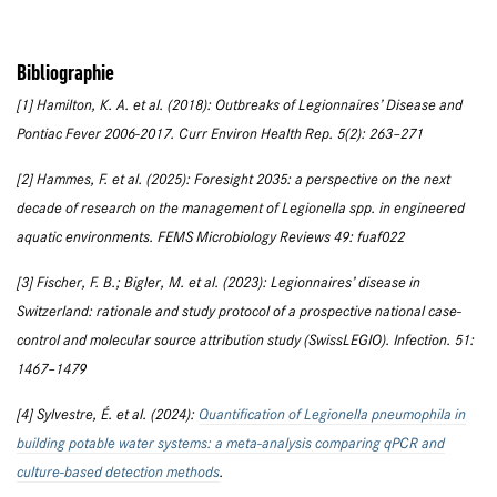
Bibliographie
[1] Hamilton, K. A. et al. (2018): Outbreaks of Legionnaires’ Disease and
Pontiac Fever 2006-2017. Curr Environ Health Rep. 5(2): 263–271
[2] Hammes, F. et al. (2025): Foresight 2035: a perspective on the next
decade of research on the management of Legionella spp. in engineered
aquatic environments. FEMS Microbiology Reviews 49: fuaf022
[3] Fischer, F. B.; Bigler, M. et al. (2023): Legionnaires’ disease in
Switzerland: rationale and study protocol of a prospective national case-
control and molecular source attribution study (SwissLEGIO). Infection. 51:
1467–1479
[4] Sylvestre, É. et al. (2024):
Quantification of Legionella pneumophila in
building potable water systems: a meta-analysis comparing qPCR and
culture-based detection methods
.