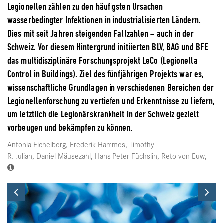
Legionellen zählen zu den häufigsten Ursachen
wasserbedingter Infektionen in industrialisierten Ländern.
Dies mit seit Jahren steigenden Fallzahlen – auch in der
Schweiz. Vor diesem Hintergrund initiierten BLV, BAG und BFE
das multidisziplinäre Forschungsprojekt LeCo (Legionella
Control in Buildings). Ziel des fünfjährigen Projekts war es,
wissenschaftliche Grundlagen in verschiedenen Bereichen der
Legionellenforschung zu vertiefen und Erkenntnisse zu liefern,
um letztlich die Legionärskrankheit in der Schweiz gezielt
vorbeugen und bekämpfen zu können.
Antonia Eichelberg, Frederik Hammes, Timothy
R. Julian, Daniel Mäusezahl, Hans Peter Füchslin, Reto von Euw,
Previous
Ne