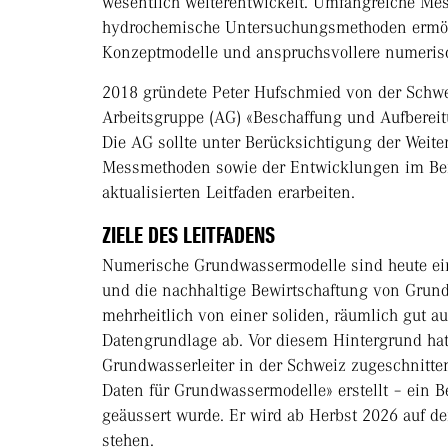
wesentlich weiterentwickelt. Umfangreiche Me
hydrochemische Untersuchungsmethoden ermögli
Konzeptmodelle und anspruchsvollere numeris
2018 gründete Peter Hufschmied von der Schwei
Arbeitsgruppe (AG) «Beschaffung und Aufberei
Die AG sollte unter Berücksichtigung der Weite
Messmethoden sowie der Entwicklungen im Be
aktualisierten Leitfaden erarbeiten.
ZIELE DES LEITFADENS
Numerische Grundwassermodelle sind heute ein 
und die nachhaltige Bewirtschaftung von Grun
mehrheitlich von einer soliden, räumlich gut au
Datengrundlage ab. Vor diesem Hintergrund hat 
Grundwasserleiter in der Schweiz zugeschnitte
Daten für Grundwassermodelle» erstellt – ein B
geäussert wurde. Er wird ab Herbst 2026 auf d
stehen.