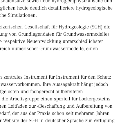
ssdatensätze sowie neue hydro(geo)physikalische und
chen heute deutlich detailliertere hydrogeologische
che Simulationen.
zerischen Gesellschaft für Hydrogeologie (SGH) die
tung von Grundlagendaten für Grundwassermodelle».
r- respektive Neuentwicklung unterschiedlichster
reich numerischer Grundwassermodelle, einen
zentrales Instrument für Instrument für den Schutz
dwasservorkommen. Ihre Aussagekraft hängt jedoch
fgelösten und fachgerecht aufbereiteten
die Arbeitsgruppe einen speziell für Lockergesteins-
nen Leitfaden zur «Beschaffung und Aufbereitung von
edarf, der aus der Praxis schon seit mehreren Jahren
er Website der SGH in deutscher Sprache zur Verfügung