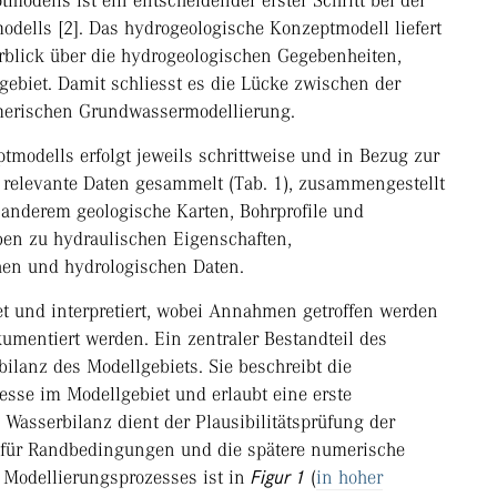
modells ist ein entscheidender erster Schritt bei der
ells [2]. Das hydrogeologische Konzeptmodell liefert
rblick über die hydrogeologischen Gegebenheiten,
biet. Damit schliesst es die Lücke zwischen der
merischen Grundwassermodellierung.
modells erfolgt jeweils schrittweise und in Bezug zur
n relevante Daten gesammelt (Tab. 1), zusammengestellt
r anderem geologische Karten, Bohrprofile und
en zu hydraulischen Eigenschaften,
en und hydrologischen Daten.
et und interpretiert, wobei Annahmen getroffen werden
umentiert werden. Ein zentraler Bestandteil des
bilanz des Modellgebiets. Sie beschreibt die
esse im Modellgebiet und erlaubt eine erste
 Wasserbilanz dient der Plausibilitätsprüfung der
 für Randbedingungen und die spätere numerische
s Modellierungsprozesses ist in
Figur 1
(
in hoher