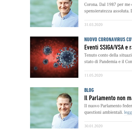
Corona. Dal 1987 per me q
spensieratezza assoluta. D
31.03.2020
NUOVO CORONAVIRUS CO
Eventi SSIGA/VSA e 
Tenuto conto della situazi
stato di Pandemia e il Cons
11.05.2020
BLOG
Il Parlamento non m
Il nuovo Parlamento fede
questioni ambientali.
leggi
30.01.2020