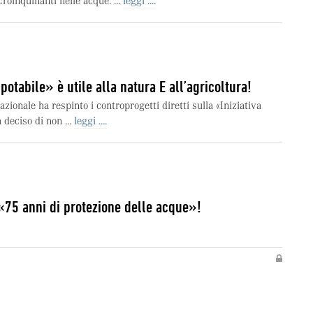
roinquinanti nelle acque. ...
leggi ....
potabile» è utile alla natura E all’agricoltura!
azionale ha respinto i controprogetti diretti sulla «Iniziativa
 deciso di non ...
leggi ....
«75 anni di protezione delle acque»!