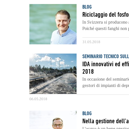
BLOG
Riciclaggio del fosfor
In Svizzera si producono 
Poiché questi fanghi non p
31.05.2018
SEMINARIO TECNICO SUL
IDA innovativi ed ef
2018
In occasione del seminari
gestori di impianti di dep
06.05.2018
BLOG
Nella gestione dell'a
L'acqua è un bene prezioso