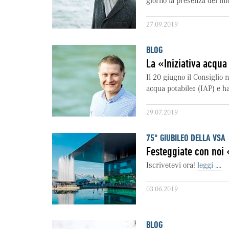
giorno la presenza dei mic
27.09.2019
BLOG
La «Iniziativa acqua 
Il 20 giugno il Consiglio n
acqua potabile» (IAP) e ha
29.07.2019
75° GIUBILEO DELLA VSA
Festeggiate con noi 
Iscrivetevi ora!
leggi ....
03.06.2019
BLOG