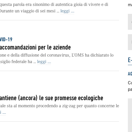
uesta parola era sinonimo di autentica gioia di vivere e di
ma
urante un viaggio di sei mesi ...
leggi ....
VID-19
raccomandazioni per le aziende
one e della diffusione del coronavirus, L’OMS ha dichiarato lo
E
iglio federale ha ...
leggi ....
A
Co
pa
antiene (ancora) le sue promesse ecologiche
rale sta al momento procedendo a zig-zag per quanto concerne le
 ....