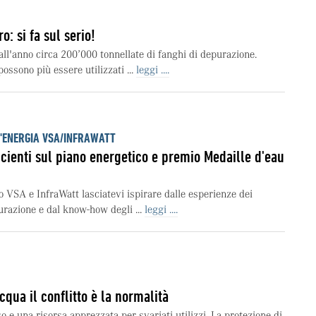
o: si fa sul serio!
all'anno circa 200’000 tonnellate di fanghi di depurazione.
ossono più essere utilizzati ...
leggi ....
L'ENERGIA VSA/INFRAWATT
ficienti sul piano energetico e premio Medaille d'eau
o VSA e InfraWatt lasciatevi ispirare dalle esperienze dei
urazione e dal know-how degli ...
leggi ....
cqua il conflitto è la normalità
 e una risorsa apprezzata per svariati utilizzi. La protezione di